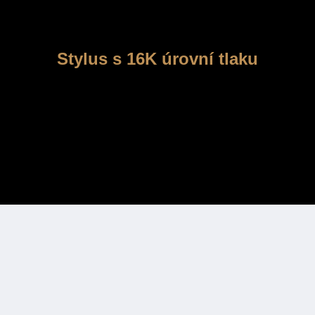
Stylus s 16K úrovní tlaku