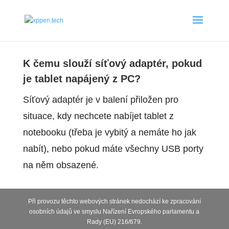
K čemu slouží síťový adaptér, pokud
je tablet napájený z PC?
Síťový adaptér je v balení přiložen pro
situace, kdy nechcete nabíjet tablet z
notebooku (třeba je vybitý a nemáte ho jak
nabít), nebo pokud máte všechny USB porty
na něm obsazené.
Při provozu těchto webových stránek nedochází ke zpracování
osobních údajů ve smyslu Nařízení Evropského parlamentu a
Rady (EU) 216/679.