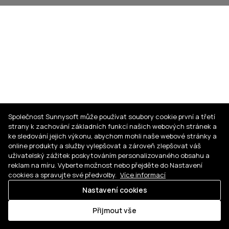
Společnost Sunnysoft může používat soubory cookie první a třetí
strany k zachování základních funkcí našich webových stránek a
ke sledování jejich výkonu, abychom mohli naše webové stránky a
online produkty a služby vylepšovat a zároveň zlepšovat váš
uživatelský zážitek poskytováním personalizovaného obsahu a
reklam na míru. Vyberte možnost nebo přejděte do Nastavení
cookies a spravujte své předvolby.
Více informací
Nastavení cookies
Přijmout vše