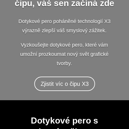
čipu, váš sen začíná zde
Dotykové pero poháněné technologií X3
výrazně zlepší váš smyslový zážitek.
Vyzkoušejte dotykové pero, které vám
umožní prozkoumat nový svět grafické
tvorby.
Zjistit víc o čipu X3
Dotykové pero s