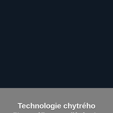
Nová generace začíná psát další kapitolu.
Grafický tablet řady Artist (2. generace) byl
navržen tak, aby vás podpořil v plnění vašich
snů, dodal vám odvahu projevit své pravé já.
Nový Artist 12 (2.generace) je víceúčelový,
přichází v několika barvách a s vylepšeními
pro zcela nové zážitky. Díky nové technologii
dotykového pera s čipem X3 přináší více
možností pro vaši inspiraci.
Technologie chytrého