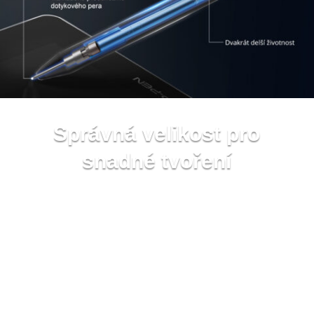
Správná velikost pro
snadné tvoření