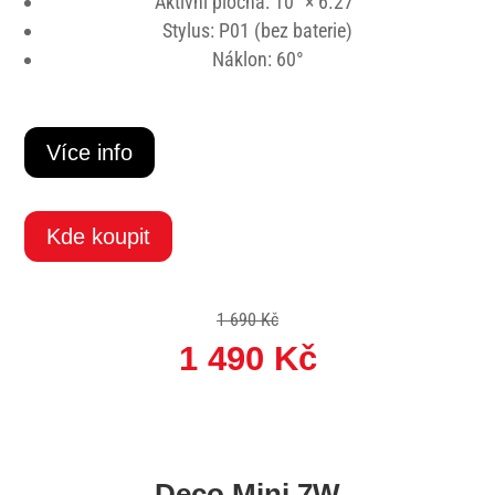
Aktivní plocha: 10″ × 6.27″
Stylus: P01 (bez baterie)
Náklon: 60°
Více info
Kde koupit
1 690 Kč
1 490 Kč
Deco Mini 7W